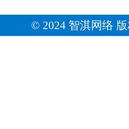
© 2024 智淇网络 版权所有