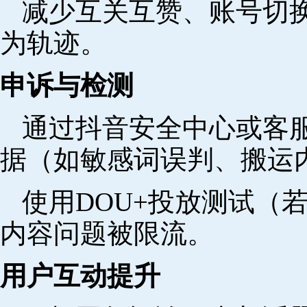
减少互关互赞、账号切
为轨迹。
申诉与检测
通过抖音安全中心或客
据（如敏感词误判、搬运
使用DOU+投放测试（
内容问题被限流。
用户互动提升