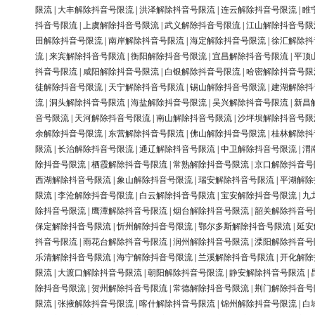
限流
|
大丰解除抖音号限流
|
洪泽解除抖音号限流
|
连云解除抖音号限流
|
睢
抖音号限流
|
上虞解除抖音号限流
|
武义解除抖音号限流
|
江山解除抖音号限
田解除抖音号限流
|
南岸解除抖音号限流
|
海定解除抖音号限流
|
徐汇解除抖
流
|
来宾解除抖音号限流
|
衡阳解除抖音号限流
|
宜昌解除抖音号限流
|
平顶
抖音号限流
|
咸阳解除抖音号限流
|
白银解除抖音号限流
|
哈密解除抖音号限
徒解除抖音号限流
|
天宁解除抖音号限流
|
锡山解除抖音号限流
|
建湖解除抖
流
|
洞头解除抖音号限流
|
海盐解除抖音号限流
|
吴兴解除抖音号限流
|
新昌
音号限流
|
天河解除抖音号限流
|
南山解除抖音号限流
|
沙坪坝解除抖音号限
余解除抖音号限流
|
东营解除抖音号限流
|
佛山解除抖音号限流
|
桂林解除抖
限流
|
长治解除抖音号限流
|
通辽解除抖音号限流
|
中卫解除抖音号限流
|
渭
除抖音号限流
|
栖霞解除抖音号限流
|
常熟解除抖音号限流
|
京口解除抖音号
西湖解除抖音号限流
|
象山解除抖音号限流
|
瑞安解除抖音号限流
|
平湖解除
限流
|
李沧解除抖音号限流
|
白云解除抖音号限流
|
宝安解除抖音号限流
|
九
除抖音号限流
|
鹰潭解除抖音号限流
|
烟台解除抖音号限流
|
韶关解除抖音号
保定解除抖音号限流
|
忻州解除抖音号限流
|
鄂尔多斯解除抖音号限流
|
延安
抖音号限流
|
雨花台解除抖音号限流
|
润州解除抖音号限流
|
溧阳解除抖音号
乐清解除抖音号限流
|
海宁解除抖音号限流
|
兰溪解除抖音号限流
|
开化解除
限流
|
大渡口解除抖音号限流
|
朝阳解除抖音号限流
|
静安解除抖音号限流
|
除抖音号限流
|
贺州解除抖音号限流
|
常德解除抖音号限流
|
荆门解除抖音号
限流
|
张掖解除抖音号限流
|
喀什解除抖音号限流
|
锦州解除抖音号限流
|
白