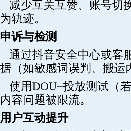
减少互关互赞、账号切
为轨迹。
申诉与检测
通过抖音安全中心或客
据（如敏感词误判、搬运
使用DOU+投放测试（
内容问题被限流。
用户互动提升