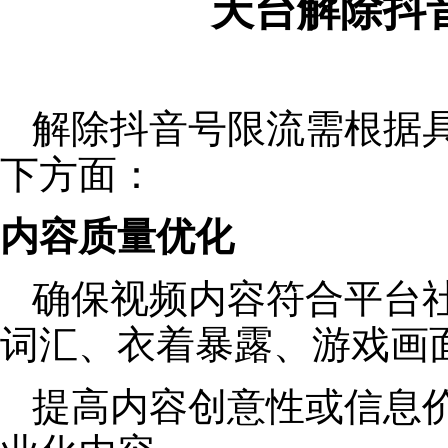
天台解除抖
解除抖音号限流需根据
下方面：
内容质量优化
确保视频内容符合平台
词汇、衣着暴露、游戏画
提高内容创意性或信息