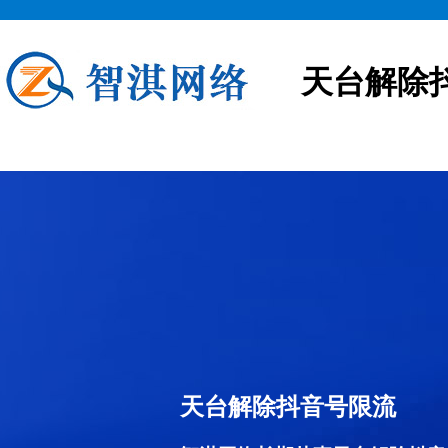
天台解除
天台解除抖音号限流